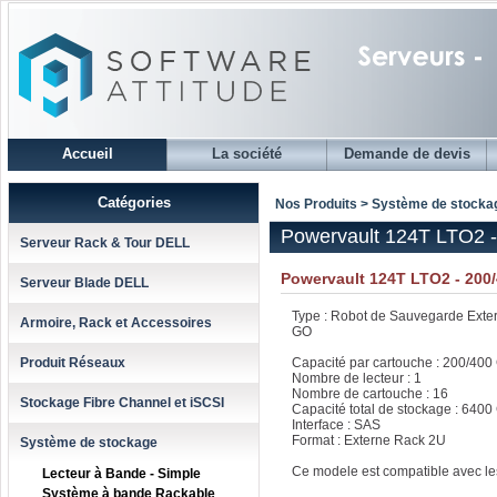
Accueil
La société
Demande de devis
Catégories
Nos Produits > Système de stocka
Powervault 124T LTO2 
Serveur Rack & Tour DELL
Powervault 124T LTO2 - 200
Serveur Blade DELL
Type : Robot de Sauvegarde Exte
Armoire, Rack et Accessoires
GO
Produit Réseaux
Capacité par cartouche : 200/400
Nombre de lecteur : 1
Nombre de cartouche : 16
Stockage Fibre Channel et iSCSI
Capacité total de stockage : 6400
Interface : SAS
Format : Externe Rack 2U
Système de stockage
Ce modele est compatible avec les
Lecteur à Bande - Simple
Système à bande Rackable