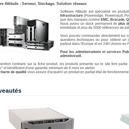
e Attitude : Serveur, Stockage, Solution réseaux
Software Attitude est spécialisé en produ
Infrastructure
(Poweredge, Powervault, Pow
que des marques comme
EMC, Brocade, Q
Nous avons un stock permanent de
plus d
immédiats et plus de 5000 références de pi
Vous pouvez commander directement sur not
questions techniques ou pour obtenir un 
partout dans l'Europe et en 24H chrono en 
Pour les administrations et services Pu
administratif.
ention contraire sur la fiche produit, les produits présents sur le site font par
de" et bénéficient d'une garantie minimum de 6 mois en atelier.
charte de qualité
vous assure d'acquérir un produit en parfait état de fonctionneme
veautés