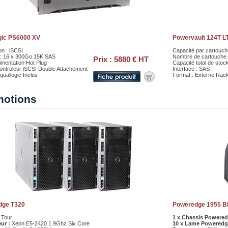
gic PS6000 XV
Powervault 124T L
n : iSCSI
Capacité par cartouch
 : 16 x 300Go 15K SAS
Nombre de cartouche 
Prix : 5880 € HT
imentation Hot Plug
Capacité total de stoc
ontroleur iSCSI Double Attachement
Interface : SAS
Equallogic Inclus
Format : Externe Rac
motions
dge T320
Poweredge 1955 B
Tour
1 x Chassis Powered
ur :
Xeon E5-2420 1.9Ghz Six Core
10 x Lame Poweredg