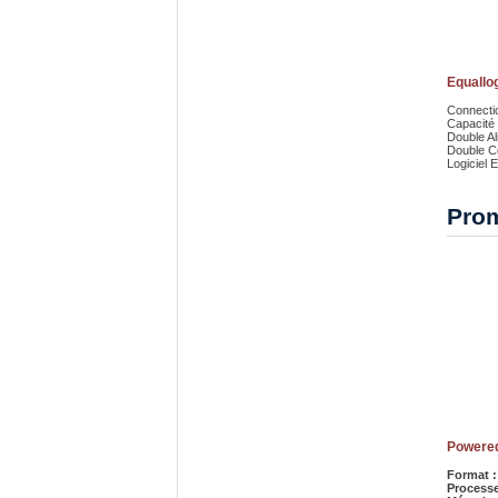
Equallo
Connectio
Capacité
Double Al
Double C
Logiciel 
Pro
Powere
Format :
Processe