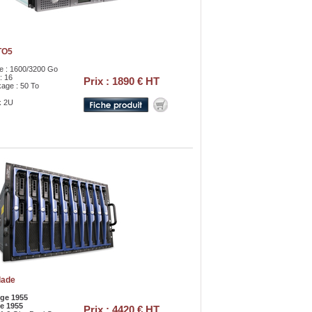
TO5
e : 1600/3200 Go
: 16
Prix : 1890 € HT
kage : 50 To
k 2U
lade
ge 1955
e 1955
Prix : 4420 € HT