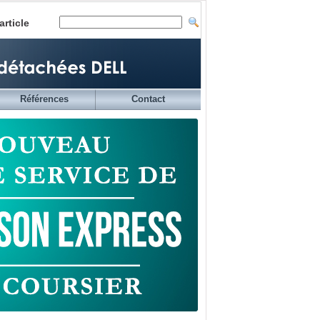
article
Références
Contact