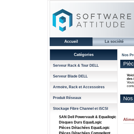
Accueil
La société
Catégories
Nos Pr
Pièc
Serveur Rack & Tour DELL
Voic
Serveur Blade DELL
des 
Vous
cont
Armoire, Rack et Accessoires
Nos 
Produit Réseaux
Stockage Fibre Channel et iSCSI
SAN Dell Powervault & Equallogic
Alime
Disques Durs EqualLogic
Pièces Détachées EqualLogic
Pièces Détachées Compellent