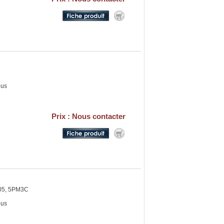
lus
Prix : Nous contacter
-05, 5PM3C
lus