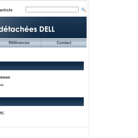
article
Références
Contact
obtenir
ous
he: