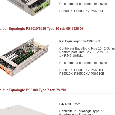
Ce controleur est compatible avec
PS6000X, PS6000XV, PS6000E
oleur Equalogic PS6010/6510 Type 10 ref: 0943926-09
Réf Equallogic :
0943926-09
Contrôleur Equallogic Type 10 : 2 Go In
Nombre port Fibre : 2 x 10Gbits SFP+
1 x RJ45 10Gbits
Ce contrôleur est compatible avec
PS6010X, PS6010XV, PS6010E
PS6510X, PS6510XV, PS6510E
oleur Equalogic PS6100 Type 7 ref: 7V250
P/N Dell
: 7V250
Controlleur Equallogic Type 7
:
Nombre port Ethernet :