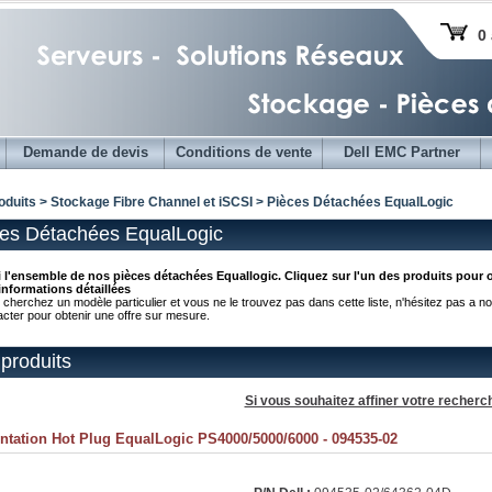
0 
Demande de devis
Conditions de vente
Dell EMC Partner
oduits > Stockage Fibre Channel et iSCSI > Pièces Détachées EqualLogic
es Détachées EqualLogic
i l'ensemble de nos pièces détachées Equallogic. Cliquez sur l'un des produits pour 
informations détaillées
 cherchez un modèle particulier et vous ne le trouvez pas dans cette liste, n'hésitez pas a n
acter pour obtenir une offre sur mesure.
produits
Si vous souhaitez affiner votre recherc
ntation Hot Plug EqualLogic PS4000/5000/6000 - 094535-02