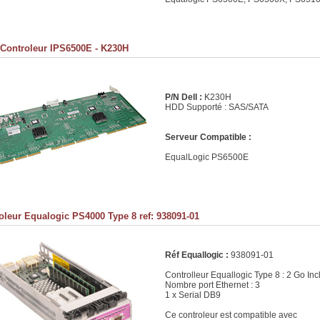
 Controleur IPS6500E - K230H
P/N Dell :
K230H
HDD Supporté : SAS/SATA
Serveur Compatible :
EqualLogic PS6500E
oleur Equalogic PS4000 Type 8 ref: 938091-01
Réf Equallogic :
938091-01
Controlleur Equallogic Type 8 : 2 Go Inc
Nombre port Ethernet : 3
1 x Serial DB9
Ce controleur est compatible avec