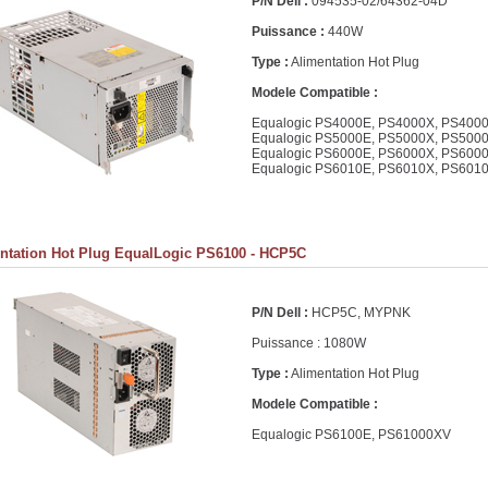
P/N Dell :
094535-02/64362-04D
Puissance :
440W
Type :
Alimentation Hot Plug
Modele Compatible :
Equalogic PS4000E, PS4000X, PS400
Equalogic PS5000E, PS5000X, PS500
Equalogic PS6000E, PS6000X, PS600
Equalogic PS6010E, PS6010X, PS601
ntation Hot Plug EqualLogic PS6100 - HCP5C
P/N Dell :
HCP5C, MYPNK
Puissance : 1080W
Type :
Alimentation Hot Plug
Modele Compatible :
Equalogic PS6100E, PS61000XV