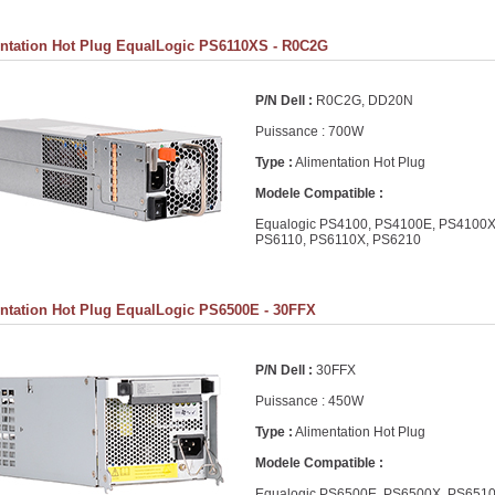
ntation Hot Plug EqualLogic PS6110XS - R0C2G
P/N Dell :
R0C2G, DD20N
Puissance : 700W
Type :
Alimentation Hot Plug
Modele Compatible :
Equalogic PS4100, PS4100E, PS4100X
PS6110, PS6110X, PS6210
ntation Hot Plug EqualLogic PS6500E - 30FFX
P/N Dell :
30FFX
Puissance : 450W
Type :
Alimentation Hot Plug
Modele Compatible :
Equalogic PS6500E, PS6500X, PS651