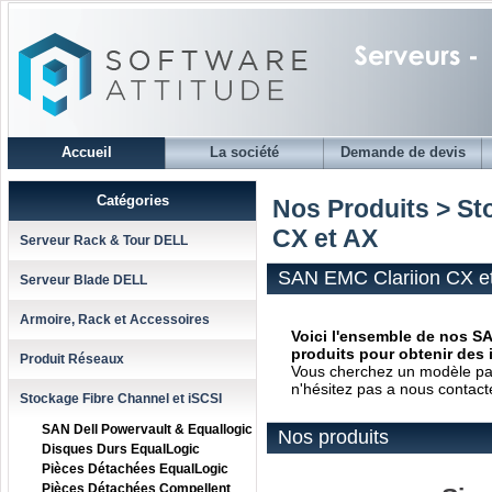
Accueil
La société
Demande de devis
Catégories
Nos Produits > St
CX et AX
Serveur Rack & Tour DELL
SAN EMC Clariion CX e
Serveur Blade DELL
Armoire, Rack et Accessoires
Voici l'ensemble de nos SA
produits pour obtenir des 
Produit Réseaux
Vous cherchez un modèle parti
n'hésitez pas a nous contact
Stockage Fibre Channel et iSCSI
SAN Dell Powervault & Equallogic
Nos produits
Disques Durs EqualLogic
Pièces Détachées EqualLogic
Pièces Détachées Compellent