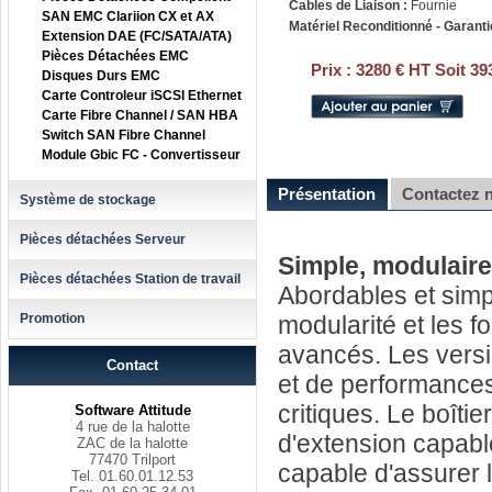
Cables de Liaison :
Fournie
SAN EMC Clariion CX et AX
Matériel Reconditionné - Garanti
Extension DAE (FC/SATA/ATA)
Pièces Détachées EMC
Prix :
3280 € HT Soit 39
Disques Durs EMC
Carte Controleur iSCSI Ethernet
Carte Fibre Channel / SAN HBA
Switch SAN Fibre Channel
Module Gbic FC - Convertisseur
Présentation
Contactez 
Système de stockage
Pièces détachées Serveur
Simple, modulaire
Pièces détachées Station de travail
Abordables et simpl
Promotion
modularité et les f
avancés. Les versio
Contact
et de performances
critiques. Le boîtie
Software Attitude
4 rue de la halotte
d'extension capable
ZAC de la halotte
77470 Trilport
capable d'assurer 
Tel. 01.60.01.12.53