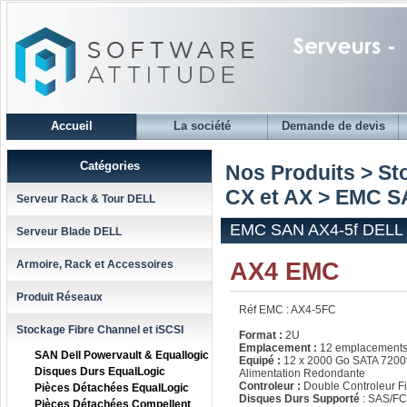
Accueil
La société
Demande de devis
Catégories
Nos Produits > St
CX et AX
> EMC SA
Serveur Rack & Tour DELL
EMC SAN AX4-5f DELL F
Serveur Blade DELL
AX4 EMC
Armoire, Rack et Accessoires
Produit Réseaux
Réf EMC : AX4-5FC
Stockage Fibre Channel et iSCSI
Format :
2U
Emplacement :
12 emplacement
SAN Dell Powervault & Equallogic
Equipé :
12 x 2000 Go SATA 7200
Disques Durs EqualLogic
Alimentation Redondante
Controleur :
Double Controleur F
Pièces Détachées EqualLogic
Disques Durs Supporté
: SAS/F
Pièces Détachées Compellent