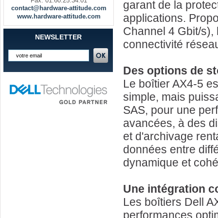
Fax. 01.60.25.34.01
garant de la prote
contact@hardware-attitude.com
applications. Propo
www.hardware-attitude.com
Channel 4 Gbit/s), 
NEWSLETTER
connectivité résea
Des options de s
Le boîtier AX4-5 e
simple, mais puiss
SAS, pour une perf
avancées, à des di
et d'archivage rent
données entre diff
dynamique et cohére
Une intégration c
Les boîtiers Dell A
performances optim