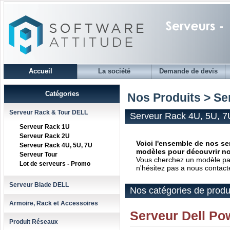
Accueil
La société
Demande de devis
Catégories
Nos Produits > Se
Serveur Rack & Tour DELL
Serveur Rack 4U, 5U, 7
Serveur Rack 1U
Serveur Rack 2U
Voici l'ensemble de nos ser
Serveur Rack 4U, 5U, 7U
modèles pour découvrir no
Serveur Tour
Vous cherchez un modèle parti
Lot de serveurs - Promo
n'hésitez pas a nous contact
Serveur Blade DELL
Nos catégories de produ
Armoire, Rack et Accessoires
Serveur Dell P
Produit Réseaux