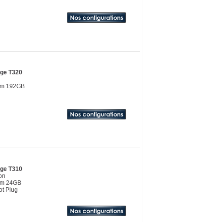
dge T320
um 192GB
dge T310
on
um 24GB
t Plug