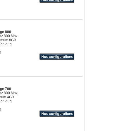
dge 800
Ghz 800 Mhz
ximum 8GB
ot Plug
d
dge 700
Ghz 800 Mhz
imum 4GB
ot Plug
d