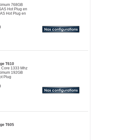
aximum 768GB
SAS Hot Plug en
SAS Hot Plug en
g
dge T610
x Core 1333 Mhz
aximum 192GB
t Plug
g
dge T605