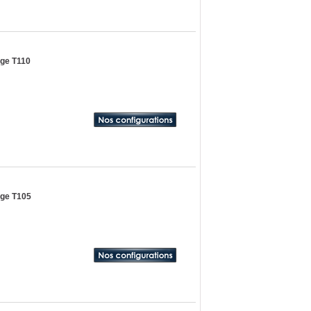
dge T110
dge T105