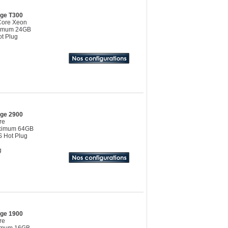
dge T300
 Core Xeon
ximum 24GB
t Plug
dge 2900
re
aximum 64GB
 Hot Plug
g
dge 1900
re