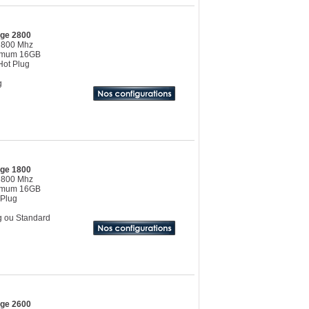
dge 2800
z 800 Mhz
ximum 16GB
ot Plug
g
dge 1800
z 800 Mhz
ximum 16GB
Plug
g ou Standard
dge 2600