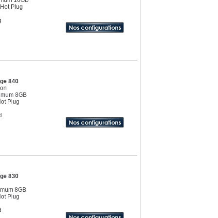
ximum 16GB
Hot Plug
g
dge 840
eon
ximum 8GB
ot Plug
d
dge 830
ximum 8GB
ot Plug
d