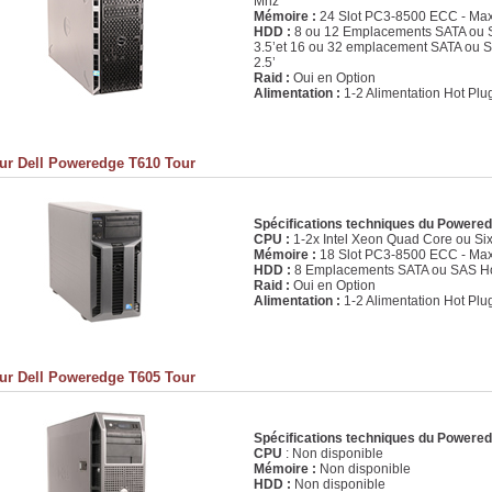
Mhz
Mémoire :
24 Slot PC3-8500 ECC - M
HDD :
8 ou 12 Emplacements SATA ou 
3.5’et 16 ou 32 emplacement SATA ou 
2.5’
Raid :
Oui en Option
Alimentation :
1-2 Alimentation Hot Plu
ur Dell Poweredge T610 Tour
Spécifications techniques du Powere
CPU :
1-2x Intel Xeon Quad Core ou Si
Mémoire :
18 Slot PC3-8500 ECC - M
HDD :
8 Emplacements SATA ou SAS Ho
Raid :
Oui en Option
Alimentation :
1-2 Alimentation Hot Plu
ur Dell Poweredge T605 Tour
Spécifications techniques du Powere
CPU
: Non disponible
Mémoire :
Non disponible
HDD :
Non disponible