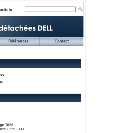
article
Références
Contact
nos
ous
dge T620
ouze Core 1333