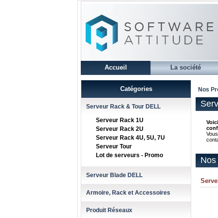
Accueil
La société
Catégories
Nos Pr
Serv
Serveur Rack & Tour DELL
Serveur Rack 1U
Voic
conf
Serveur Rack 2U
Vous
Serveur Rack 4U, 5U, 7U
cont
Serveur Tour
Lot de serveurs - Promo
Nos 
Serveur Blade DELL
Serve
Armoire, Rack et Accessoires
Produit Réseaux