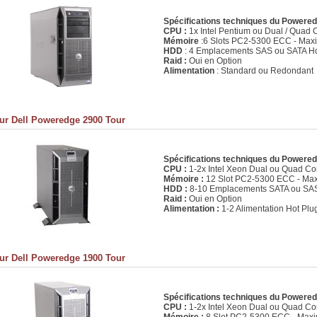
Spécifications techniques du Powere
CPU :
1x Intel Pentium ou Dual / Quad
Mémoire
:6 Slots PC2-5300 ECC - Ma
HDD
: 4 Emplacements SAS ou SATA Ho
Raid :
Oui en Option
Alimentation
: Standard ou Redondant
ur Dell Poweredge 2900 Tour
Spécifications techniques du Powere
CPU :
1-2x Intel Xeon Dual ou Quad Co
Mémoire :
12 Slot PC2-5300 ECC - M
HDD :
8-10 Emplacements SATA ou SAS
Raid :
Oui en Option
Alimentation :
1-2 Alimentation Hot Plu
ur Dell Poweredge 1900 Tour
Spécifications techniques du Powere
CPU :
1-2x Intel Xeon Dual ou Quad Co