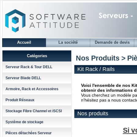
Accueil
La société
Demande de devis
Catégories
Nos Produits > Piè
Serveur Rack & Tour DELL
Kit Rack / Rails
Serveur Blade DELL
Voici l'ensemble de nos Kit
Armoire, Rack et Accessoires
obtenir des informations dé
Vous cherchez un modèle parti
n'hésitez pas a nous contact
Produit Réseaux
Stockage Fibre Channel et iSCSI
Nos produits
Système de stockage
Si v
Pièces détachées Serveur