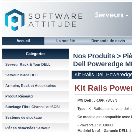
Accueil
La société
Demande de devis
Catégories
Nos Produits > Pi
Dell Poweredge M
Serveur Rack & Tour DELL
Kit Rails Dell Powered
Serveur Blade DELL
Kit Rails Powe
Armoire, Rack et Accessoires
Produit Réseaux
P/N Dell :
JRJ9P, 7WJ8N
Stockage Fibre Channel et iSCSI
Type :
Kit Rails pour serveur del
Ce modele est compatible avec l
Système de stockage
- Powervault MD3800i
Pièces détachées Serveur
Matériel Neuf – Garantie DELL 1