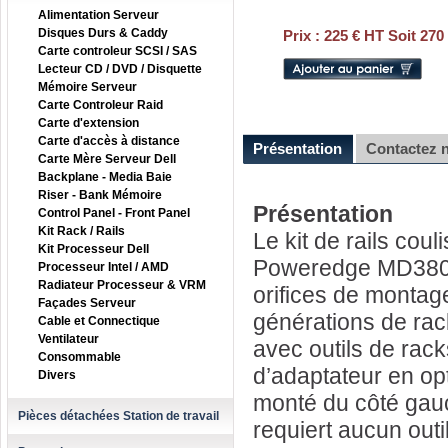
Alimentation Serveur
Disques Durs & Caddy
Prix :
225 € HT Soit 270
Carte controleur SCSI / SAS
Lecteur CD / DVD / Disquette
Mémoire Serveur
Carte Controleur Raid
Carte d'extension
Carte d'accès à distance
Présentation
Contactez 
Carte Mère Serveur Dell
Backplane - Media Baie
Riser - Bank Mémoire
Présentation
Control Panel - Front Panel
Kit Rack / Rails
Le kit de rails co
Kit Processeur Dell
Poweredge MD3800i,
Processeur Intel / AMD
Radiateur Processeur & VRM
orifices de montage
Façades Serveur
générations de rac
Cable et Connectique
Ventilateur
avec outils de rack
Consommable
d’adaptateur en opt
Divers
monté du côté gauc
Pièces détachées Station de travail
requiert aucun outi