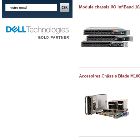
Module chassis I/O InfiBand 1
Accesoires Châssis Blade M10