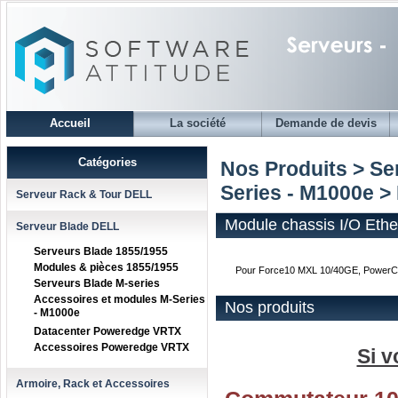
Accueil
La société
Demande de devis
Catégories
Nos Produits > S
Series - M1000e
> 
Serveur Rack & Tour DELL
Module chassis I/O Eth
Serveur Blade DELL
Serveurs Blade 1855/1955
Modules & pièces 1855/1955
Pour Force10 MXL 10/40GE, PowerCo
Serveurs Blade M-series
Accessoires et modules M-Series
Nos produits
- M1000e
Datacenter Poweredge VRTX
Accessoires Poweredge VRTX
Si v
Armoire, Rack et Accessoires