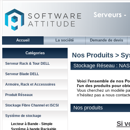
Accueil
La société
Demande de devis
Catégories
Nos Produits > S
Serveur Rack & Tour DELL
Stockage Réseau : NAS
Serveur Blade DELL
Voici l'ensemble de nos P
Armoire, Rack et Accessoires
l'un des produits pour obte
Vous cherchez un modèle parti
n'hésitez pas a nous contact
Produit Réseaux
Stockage Fibre Channel et iSCSI
Nos produits
Système de stockage
Si v
Lecteur à Bande - Simple
Système à bande Rackable