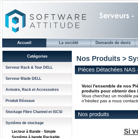
Accueil
La société
Demande de devis
Catégories
Nos Produits > S
Serveur Rack & Tour DELL
Pièces Détachées NAS 
Serveur Blade DELL
Voici l'ensemble de nos Pi
Armoire, Rack et Accessoires
produits pour obtenir des 
Vous cherchez un modèle parti
n'hésitez pas a nous contact
Produit Réseaux
Stockage Fibre Channel et iSCSI
Nos produits
Système de stockage
Si v
Lecteur à Bande - Simple
Système à bande Rackable