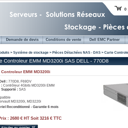
0 
Demande de devis
Conditions de vente
Dell EMC Partner
oduits > Système de stockage >
Pièces Détachées NAS - DAS
> Carte Contro
te Controleur EMM MD3200i SAS DELL - 770D8
e Controleur EMM MD3200i
ell :
770D8, F69DV
 :
Contrôleur 4Gbits MD3200i EMM
 Supporté :
SAS
atible
rvault MD3200i, MD3220i
riel Reconditionné - Garantie 6 mois
Prix :
2680 € HT Soit 3216 € TTC