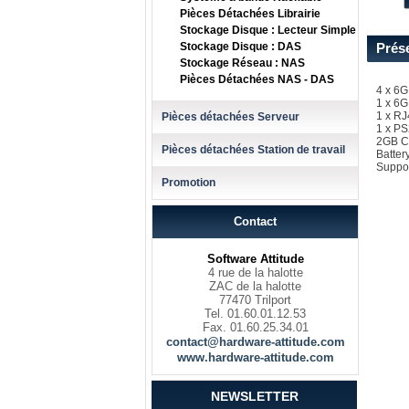
Pièces Détachées Librairie
Stockage Disque : Lecteur Simple
Stockage Disque : DAS
Prés
Stockage Réseau : NAS
Pièces Détachées NAS - DAS
4 x 6G
1 x 6
1 x R
Pièces détachées Serveur
1 x PS
2GB C
Pièces détachées Station de travail
Batter
Suppor
Promotion
Contact
Software Attitude
4 rue de la halotte
ZAC de la halotte
77470 Trilport
Tel. 01.60.01.12.53
Fax. 01.60.25.34.01
contact@hardware-attitude.com
www.hardware-attitude.com
NEWSLETTER