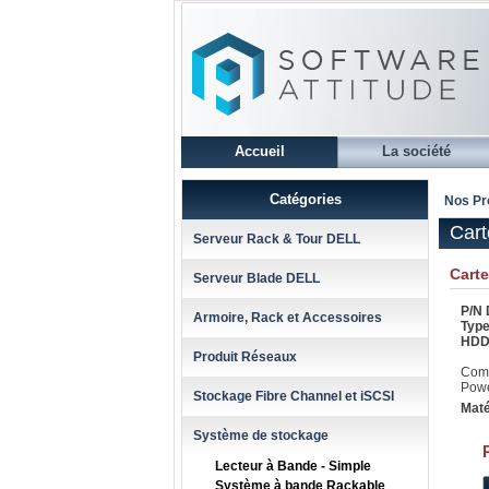
Accueil
La société
Catégories
Nos Pr
Car
Serveur Rack & Tour DELL
Cart
Serveur Blade DELL
P/N D
Armoire, Rack et Accessoires
Type
HDD
Produit Réseaux
Comp
Powe
Stockage Fibre Channel et iSCSI
Maté
Système de stockage
Lecteur à Bande - Simple
Système à bande Rackable