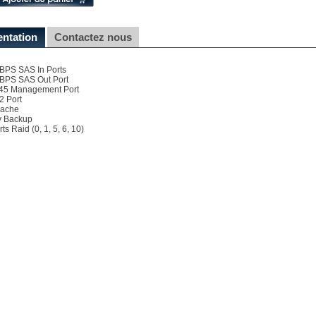
entation
Contactez nous
BPS SAS In Ports
GBPS SAS Out Port
J45 Management Port
2 Port
ache
y Backup
ts Raid (0, 1, 5, 6, 10)