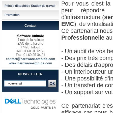
Pour vous c’est la 
Pièces détachées Station de travail
peut répondre 
Promotion
d’infrastructure (
ser
EMC
), de virtualis
Contact
Ce partenariat nou
Software Attitude
Professionnelle
au 
4 rue de la halotte
ZAC de la halotte
77470 Trilport
- Un audit de vos be
Tel. 01.60.01.12.53
Fax. 01.60.25.34.01
- Des prix très com
contact@hardware-attitude.com
www.hardware-attitude.com
- Des délais d'appr
- Un interlocuteur u
NEWSLETTER
- Une possibilité d’
- Un transfert de c
- Un support sur vot
Ce partenariat c’
efficace car nous b