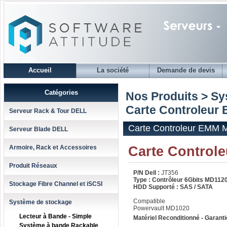
Accueil
La société
Demande de devis
Catégories
Nos Produits > S
Carte Controleur
Serveur Rack & Tour DELL
Carte Controleur EMM 
Serveur Blade DELL
Carte Control
Armoire, Rack et Accessoires
Produit Réseaux
P/N Dell :
JT356
Type : Contrôleur 6Gbits MD11
Stockage Fibre Channel et iSCSI
HDD Supporté : SAS / SATA
Compatible
Système de stockage
Powervault MD1020
Lecteur à Bande - Simple
Matériel Reconditionné - Garanti
Système à bande Rackable