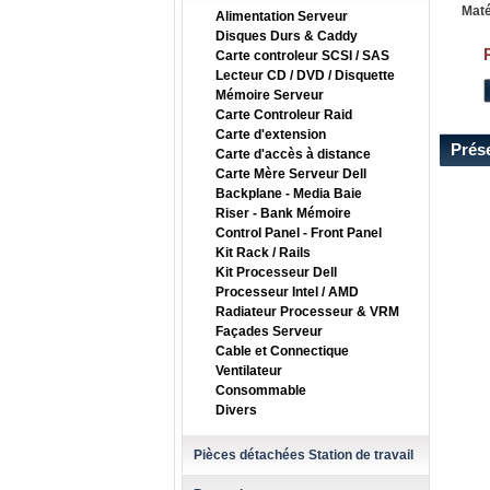
Maté
Alimentation Serveur
Disques Durs & Caddy
Carte controleur SCSI / SAS
Lecteur CD / DVD / Disquette
Mémoire Serveur
Carte Controleur Raid
Carte d'extension
Prés
Carte d'accès à distance
Carte Mère Serveur Dell
Backplane - Media Baie
Riser - Bank Mémoire
Control Panel - Front Panel
Kit Rack / Rails
Kit Processeur Dell
Processeur Intel / AMD
Radiateur Processeur & VRM
Façades Serveur
Cable et Connectique
Ventilateur
Consommable
Divers
Pièces détachées Station de travail