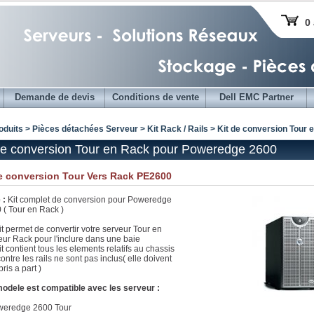
0 
Demande de devis
Conditions de vente
Dell EMC Partner
oduits > Pièces détachées Serveur >
Kit Rack / Rails
> Kit de conversion Tour
de conversion Tour en Rack pour Poweredge 2600
de conversion Tour Vers Rack PE2600
 :
Kit complet de conversion pour Poweredge
 ( Tour en Rack )
it permet de convertir votre serveur Tour en
eur Rack pour l'inclure dans une baie
t contient tous les elements relatifs au chassis
ontre les rails ne sont pas inclus( elle doivent
pris a part )
odele est compatible avec les serveur :
weredge 2600 Tour