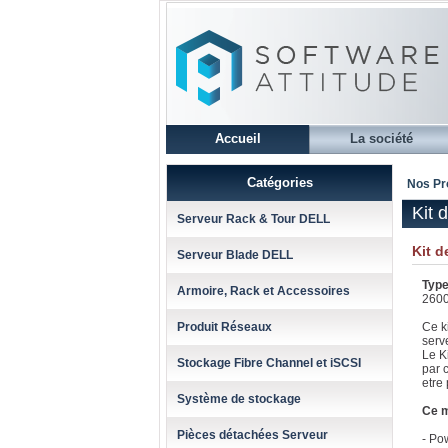
Accueil
La société
Catégories
Nos Pr
Kit 
Serveur Rack & Tour DELL
Kit 
Serveur Blade DELL
Type
Armoire, Rack et Accessoires
2600
Produit Réseaux
Ce k
serv
Le Ki
Stockage Fibre Channel et iSCSI
par c
etre 
Système de stockage
Ce m
Pièces détachées Serveur
- Po