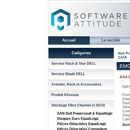
Accueil
La société
Catégories
Nos Pr
SATA
Serveur Rack & Tour DELL
EMC
Serveur Blade DELL
AX4 
Armoire, Rack et Accessoires
Réf 
Produit Réseaux
Form
Empl
Equi
Stockage Fibre Channel et iSCSI
Alim
Cont
SAN Dell Powervault & Equallogic
Disq
Disques Durs EqualLogic
Cabl
Pièces Détachées EqualLogic
Maté
Pièces Détachées Compellent