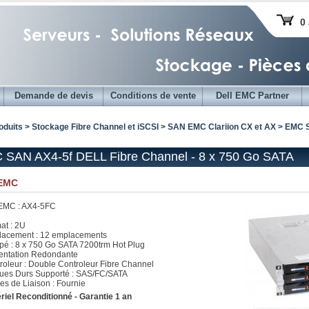
0 
Demande de devis
Conditions de vente
Dell EMC Partner
oduits > Stockage Fibre Channel et iSCSI >
SAN EMC Clariion CX et AX
> EMC S
 SAN AX4-5f DELL Fibre Channel - 8 x 750 Go SATA
EMC
EMC : AX4-5FC
at : 2U
acement : 12 emplacements
pé : 8 x 750 Go SATA 7200trm Hot Plug
entation Redondante
roleur : Double Controleur Fibre Channel
ues Durs Supporté : SAS/FC/SATA
es de Liaison : Fournie
riel Reconditionné - Garantie 1 an