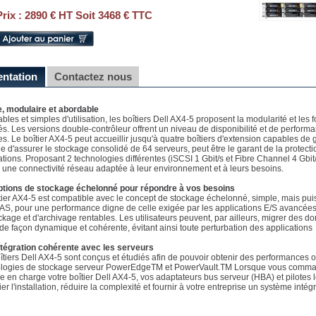
Prix :
2890 € HT Soit 3468 € TTC
entation
Contactez nous
, modulaire et abordable
bles et simples d'utilisation, les boîtiers Dell AX4-5 proposent la modularité et les f
s. Les versions double-contrôleur offrent un niveau de disponibilité et de perform
ues. Le boîtier AX4-5 peut accueillir jusqu'à quatre boîtiers d'extension capables de 
e d'assurer le stockage consolidé de 64 serveurs, peut être le garant de la prote
ations. Proposant 2 technologies différentes (iSCSI 1 Gbit/s et Fibre Channel 4 Gbit/
r une connectivité réseau adaptée à leur environnement et à leurs besoins.
ptions de stockage échelonné pour répondre à vos besoins
tier AX4-5 est compatible avec le concept de stockage échelonné, simple, mais pui
AS, pour une performance digne de celle exigée par les applications E/S avancées,
ckage et d'archivage rentables. Les utilisateurs peuvent, par ailleurs, migrer des d
de façon dynamique et cohérente, évitant ainsi toute perturbation des applications
tégration cohérente avec les serveurs
îtiers Dell AX4-5 sont conçus et étudiés afin de pouvoir obtenir des performances o
ologies de stockage serveur PowerEdgeTM et PowerVault.TM Lorsque vous comma
e en charge votre boîtier Dell AX4-5, vos adaptateurs bus serveur (HBA) et pilotes 
ier l'installation, réduire la complexité et fournir à votre entreprise un système inté