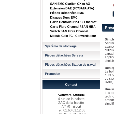
SAN EMC Clariion CX et AX
Extension DAE (FC/SATA/ATA)
Pièces Détachées EMC
Disques Durs EMC
Carte Controleur iSCSI Ethernet
Carte Fibre Channel / SAN HBA
Prés
Switch SAN Fibre Channel
Module Gbic FC - Convertisseur
Simple
Aborda
Système de stockage
avancé
critiq
capabl
Pièces détachées Serveur
applic
choisi
Pièces détachées Station de travail
Des o
Le boî
Promotion
durs S
de sto
RAID, 
Contact
Une in
Les bo
Software Attitude
techn
4 rue de la halotte
prendr
ZAC de la halotte
simplif
77470 Trilport
Tel. 01.60.01.12.53