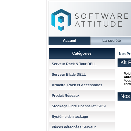
Accueil
La société
Catégories
Nos Pr
Kit 
Serveur Rack & Tour DELL
Voic
Serveur Blade DELL
obte
Vous
cont
Armoire, Rack et Accessoires
Nos 
Produit Réseaux
Stockage Fibre Channel et iSCSI
Système de stockage
Pièces détachées Serveur