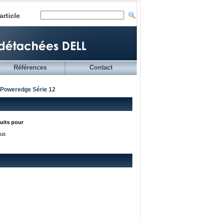
article
Références
Contact
 Poweredge Série 12
duits pour
ous