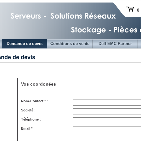
0 
Demande de devis
Conditions de vente
Dell EMC Partner
nde de devis
Vos coordonées
Nom-Contact * :
Societé :
Téléphone :
Email * :