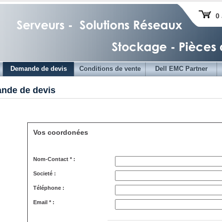
0 
Demande de devis
Conditions de vente
Dell EMC Partner
nde de devis
Vos coordonées
Nom-Contact * :
Societé :
Téléphone :
Email * :