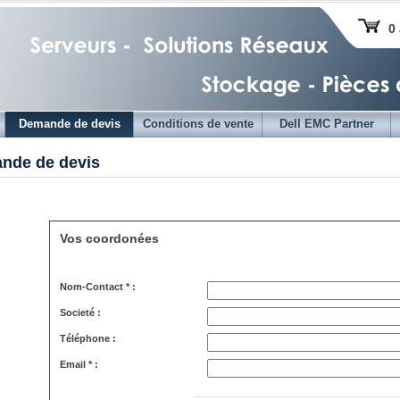
0 
Demande de devis
Conditions de vente
Dell EMC Partner
nde de devis
Vos coordonées
Nom-Contact * :
Societé :
Téléphone :
Email * :