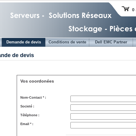
0 
Demande de devis
Conditions de vente
Dell EMC Partner
nde de devis
Vos coordonées
Nom-Contact * :
Societé :
Téléphone :
Email * :