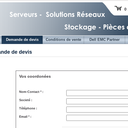
0 
Demande de devis
Conditions de vente
Dell EMC Partner
nde de devis
Vos coordonées
Nom-Contact * :
Societé :
Téléphone :
Email * :