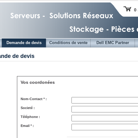
0 
Demande de devis
Conditions de vente
Dell EMC Partner
nde de devis
Vos coordonées
Nom-Contact * :
Societé :
Téléphone :
Email * :