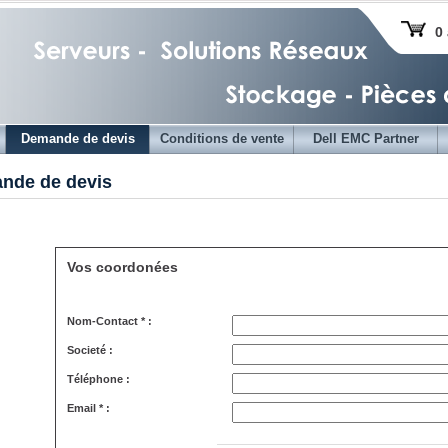
0 
Demande de devis
Conditions de vente
Dell EMC Partner
nde de devis
Vos coordonées
Nom-Contact * :
Societé :
Téléphone :
Email * :