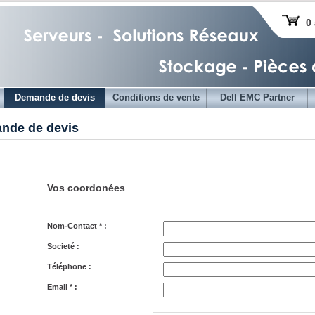
0 
Demande de devis
Conditions de vente
Dell EMC Partner
nde de devis
Vos coordonées
Nom-Contact * :
Societé :
Téléphone :
Email * :