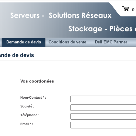
0 
Demande de devis
Conditions de vente
Dell EMC Partner
nde de devis
Vos coordonées
Nom-Contact * :
Societé :
Téléphone :
Email * :