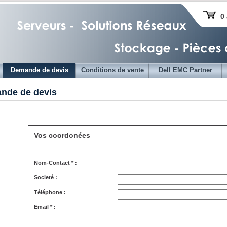
0 
Demande de devis
Conditions de vente
Dell EMC Partner
nde de devis
Vos coordonées
Nom-Contact * :
Societé :
Téléphone :
Email * :