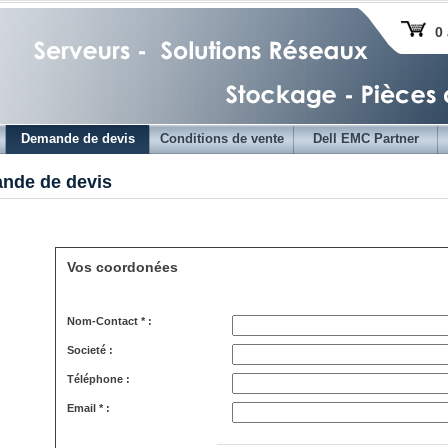
0 
Demande de devis
Conditions de vente
Dell EMC Partner
nde de devis
Vos coordonées
Nom-Contact * :
Societé :
Téléphone :
Email * :