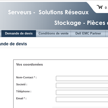
0 
Demande de devis
Conditions de vente
Dell EMC Partner
nde de devis
Vos coordonées
Nom-Contact * :
Societé :
Téléphone :
Email * :