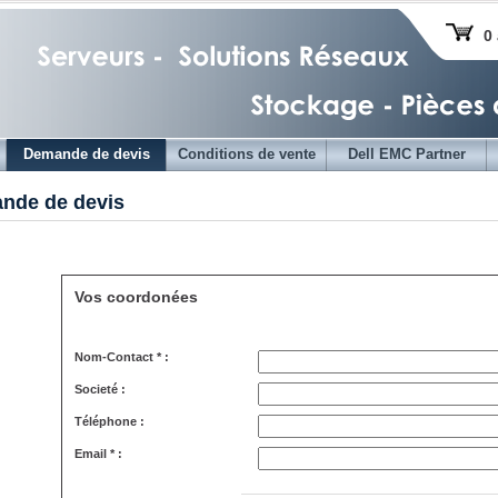
0 
Demande de devis
Conditions de vente
Dell EMC Partner
nde de devis
Vos coordonées
Nom-Contact * :
Societé :
Téléphone :
Email * :