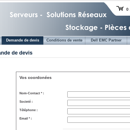
0 
Demande de devis
Conditions de vente
Dell EMC Partner
nde de devis
Vos coordonées
Nom-Contact * :
Societé :
Téléphone :
Email * :