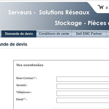
0 
Demande de devis
Conditions de vente
Dell EMC Partner
nde de devis
Vos coordonées
Nom-Contact * :
Societé :
Téléphone :
Email * :