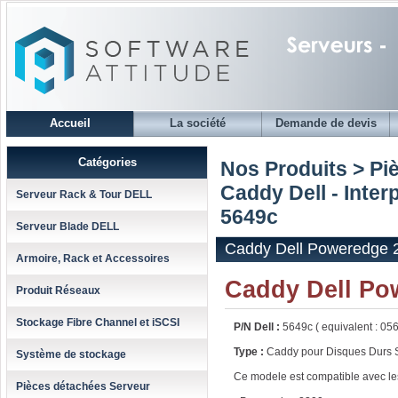
Accueil
La société
Demande de devis
Catégories
Nos Produits > Pi
Caddy Dell - Inter
Serveur Rack & Tour DELL
5649c
Serveur Blade DELL
Caddy Dell Poweredge 24
Armoire, Rack et Accessoires
Caddy Dell Po
Produit Réseaux
Stockage Fibre Channel et iSCSI
P/N Dell :
5649c ( equivalent : 05
Type :
Caddy pour Disques Durs 
Système de stockage
Ce modele est compatible avec les
Pièces détachées Serveur