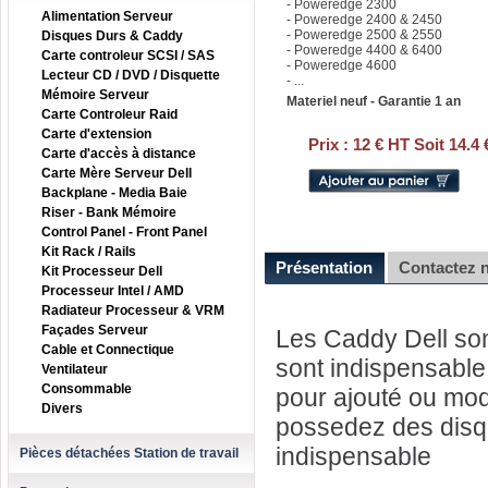
- Poweredge 2300
Alimentation Serveur
- Poweredge 2400 & 2450
- Poweredge 2500 & 2550
Disques Durs & Caddy
- Poweredge 4400 & 6400
Carte controleur SCSI / SAS
- Poweredge 4600
Lecteur CD / DVD / Disquette
- ...
Mémoire Serveur
Materiel neuf - Garantie 1 an
Carte Controleur Raid
Carte d'extension
Prix :
12 € HT Soit 14.4
Carte d'accès à distance
Carte Mère Serveur Dell
Backplane - Media Baie
Riser - Bank Mémoire
Control Panel - Front Panel
Kit Rack / Rails
Présentation
Contactez 
Kit Processeur Dell
Processeur Intel / AMD
Radiateur Processeur & VRM
Façades Serveur
Les Caddy Dell sont
Cable et Connectique
sont indispensable 
Ventilateur
Consommable
pour ajouté ou modi
Divers
possedez des disque
indispensable
Pièces détachées Station de travail