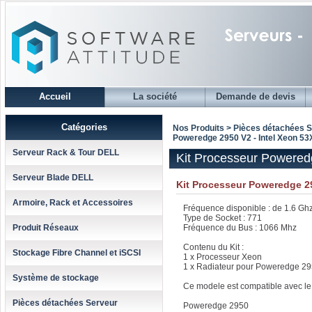
Accueil
La société
Demande de devis
Catégories
Nos Produits > Pièces détachées 
Poweredge 2950 V2 - Intel Xeon 53
Serveur Rack & Tour DELL
Kit Processeur Powered
Serveur Blade DELL
Kit Processeur Poweredge 2
Armoire, Rack et Accessoires
Fréquence disponible : de 1.6 Gh
Type de Socket : 771
Produit Réseaux
Fréquence du Bus : 1066 Mhz
Contenu du Kit :
Stockage Fibre Channel et iSCSI
1 x Processeur Xeon
1 x Radiateur pour Poweredge 2
Système de stockage
Ce modele est compatible avec le
Pièces détachées Serveur
Poweredge 2950