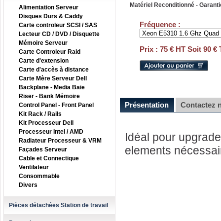
Matériel Reconditionné - Garanti
Alimentation Serveur
Disques Durs & Caddy
Fréquence :
Carte controleur SCSI / SAS
Lecteur CD / DVD / Disquette
Mémoire Serveur
Prix : 75 € HT Soit 90 €
Carte Controleur Raid
Carte d'extension
Carte d'accès à distance
Carte Mère Serveur Dell
Backplane - Media Baie
Riser - Bank Mémoire
Présentation
Contactez 
Control Panel - Front Panel
Kit Rack / Rails
Kit Processeur Dell
Processeur Intel / AMD
Idéal pour upgrader
Radiateur Processeur & VRM
elements nécessai
Façades Serveur
Cable et Connectique
Ventilateur
Consommable
Divers
Pièces détachées Station de travail