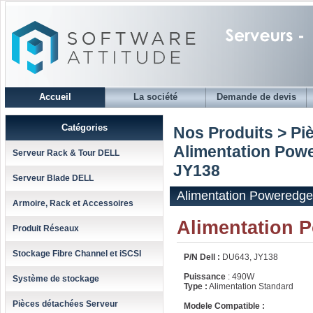
Accueil
La société
Demande de devis
Catégories
Nos Produits > Pi
Alimentation Powe
Serveur Rack & Tour DELL
JY138
Serveur Blade DELL
Alimentation Poweredge
Armoire, Rack et Accessoires
Alimentation 
Produit Réseaux
Stockage Fibre Channel et iSCSI
P/N Dell :
DU643, JY138
Puissance
: 490W
Système de stockage
Type :
Alimentation Standard
Pièces détachées Serveur
Modele Compatible :