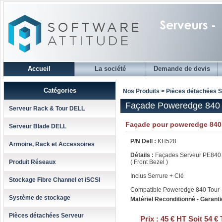
Accueil
La société
Demande de devis
Catégories
Nos Produits > Pièces détachées 
Façade Poweredge 840 
Serveur Rack & Tour DELL
Façade pour poweredge 840
Serveur Blade DELL
P/N Dell :
KH528
Armoire, Rack et Accessoires
Détails :
Façades Serveur PE840 
Produit Réseaux
( Front Bezel )
Inclus Serrure + Clé
Stockage Fibre Channel et iSCSI
Compatible Poweredge 840 Tour
Système de stockage
Matériel Reconditionné - Garanti
Pièces détachées Serveur
Prix :
45 € HT Soit 54 €