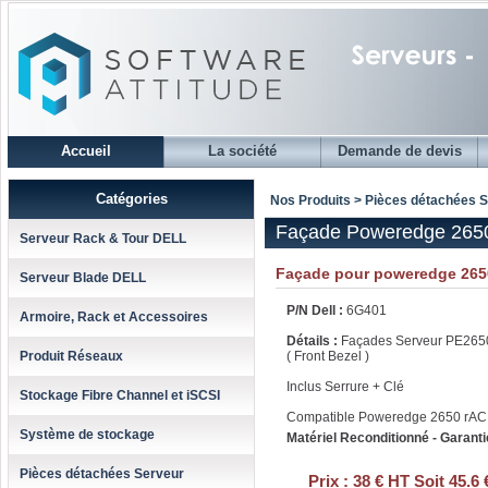
Accueil
La société
Demande de devis
Catégories
Nos Produits > Pièces détachées 
Façade Poweredge 265
Serveur Rack & Tour DELL
Façade pour poweredge 265
Serveur Blade DELL
P/N Dell :
6G401
Armoire, Rack et Accessoires
Détails :
Façades Serveur PE265
Produit Réseaux
( Front Bezel )
Inclus Serrure + Clé
Stockage Fibre Channel et iSCSI
Compatible Poweredge 2650 rA
Système de stockage
Matériel Reconditionné - Garanti
Pièces détachées Serveur
Prix :
38 € HT Soit 45.6