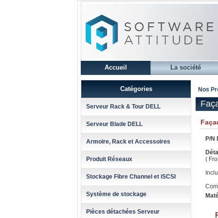
Accueil
La société
Catégories
Nos Pr
Faç
Serveur Rack & Tour DELL
Faça
Serveur Blade DELL
P/N D
Armoire, Rack et Accessoires
Déta
Produit Réseaux
( Fro
Incl
Stockage Fibre Channel et iSCSI
Comp
Système de stockage
Maté
Pièces détachées Serveur