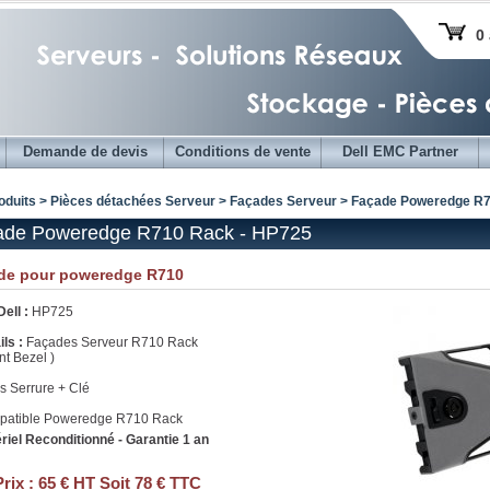
0 
Demande de devis
Conditions de vente
Dell EMC Partner
oduits > Pièces détachées Serveur >
Façades Serveur
> Façade Poweredge R7
ade Poweredge R710 Rack - HP725
de pour poweredge R710
ell :
HP725
ils :
Façades Serveur R710 Rack
nt Bezel )
us Serrure + Clé
atible Poweredge R710 Rack
riel Reconditionné - Garantie 1 an
Prix :
65 € HT Soit 78 € TTC