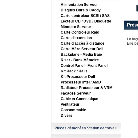
Alimentation Serveur
Disques Durs & Caddy
Carte controleur SCSI / SAS
Lecteur CD / DVD / Disquette
Prés
Mémoire Serveur
Carte Controleur Raid
Carte d'extension
La faç
Carte d'accès à distance
Elle p
Carte Mère Serveur Dell
Backplane - Media Baie
Riser - Bank Mémoire
Control Panel - Front Panel
Kit Rack / Rails
Kit Processeur Dell
Processeur Intel / AMD
Radiateur Processeur & VRM
Façades Serveur
Cable et Connectique
Ventilateur
Consommable
Divers
Pièces détachées Station de travail