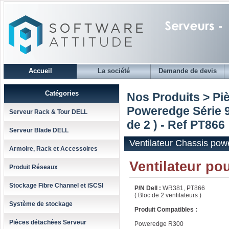
Accueil
La société
Demande de devis
Catégories
Nos Produits > Pi
Poweredge Série 
Serveur Rack & Tour DELL
de 2 ) - Ref PT866
Serveur Blade DELL
Ventilateur Chassis pow
Armoire, Rack et Accessoires
Ventilateur p
Produit Réseaux
Stockage Fibre Channel et iSCSI
P/N Dell :
WR381, PT866
( Bloc de 2 ventilateurs )
Système de stockage
Produit Compatibles :
Pièces détachées Serveur
Poweredge R300