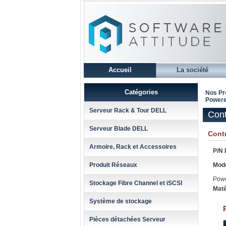
Accueil
La société
Catégories
Nos Pr
Powere
Serveur Rack & Tour DELL
Cont
Serveur Blade DELL
Cont
Armoire, Rack et Accessoires
P/N 
Produit Réseaux
Mode
Pow
Stockage Fibre Channel et iSCSI
Maté
Système de stockage
Pièces détachées Serveur