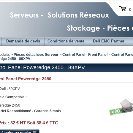
0 
Demande de devis
Conditions de vente
Dell EMC Partner
oduits > Pièces détachées Serveur >
Control Panel - Front Panel
>
Control Pane
dge 2450 - 89XPV
rol Panel Poweredge 2450 - 89XPV
rol Panel Poweredge 2450
Dell :
89XPV
le Compatible :
eredge 2450
riel Reconditionné - Garantie 6 mois
Prix :
32 € HT Soit 38.4 € TTC