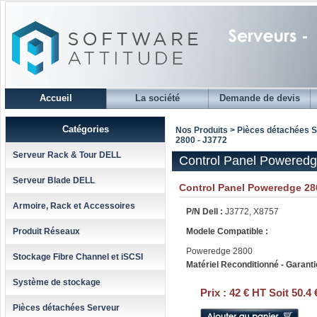
Accueil
La société
Demande de devis
Catégories
Nos Produits > Pièces détachées 
2800 - J3772
Serveur Rack & Tour DELL
Control Panel Poweredg
Serveur Blade DELL
Control Panel Poweredge 28
Armoire, Rack et Accessoires
P/N Dell :
J3772, X8757
Produit Réseaux
Modele Compatible :
Poweredge 2800
Stockage Fibre Channel et iSCSI
Matériel Reconditionné - Garanti
Système de stockage
Prix :
42 € HT Soit 50.4
Pièces détachées Serveur