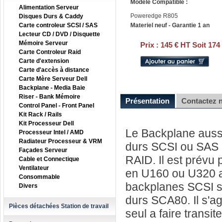
Modele Compatible :
Alimentation Serveur
Poweredge R805
Disques Durs & Caddy
Carte controleur SCSI / SAS
Materiel neuf - Garantie 1 an
Lecteur CD / DVD / Disquette
Mémoire Serveur
Prix :
145 € HT Soit 174
Carte Controleur Raid
Carte d'extension
Carte d'accès à distance
Carte Mère Serveur Dell
Backplane - Media Baie
Riser - Bank Mémoire
Présentation
Contactez 
Control Panel - Front Panel
Kit Rack / Rails
Kit Processeur Dell
Le Backplane aussi
Processeur Intel / AMD
Radiateur Processeur & VRM
durs SCSI ou SAS a
Façades Serveur
RAID. Il est prévu 
Cable et Connectique
Ventilateur
en U160 ou U320 a 
Consommable
backplanes SCSI so
Divers
durs SCA80. Il s'ag
Pièces détachées Station de travail
seul a faire transit