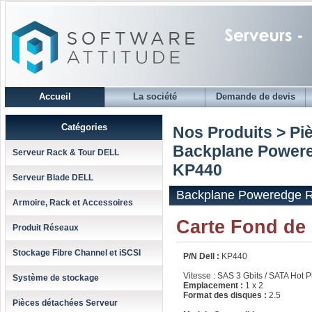
Accueil
La société
Demande de devis
Catégories
Nos Produits > Pi
Backplane Powere
Serveur Rack & Tour DELL
KP440
Serveur Blade DELL
Backplane Poweredge 
Armoire, Rack et Accessoires
Carte Fond de
Produit Réseaux
Stockage Fibre Channel et iSCSI
P/N Dell :
KP440
Vitesse : SAS 3 Gbits / SATA Hot P
Système de stockage
Emplacement :
1 x 2
Format des disques :
2.5
Pièces détachées Serveur