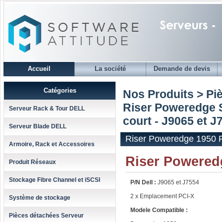
Accueil
La société
Demande de devis
Catégories
Nos Produits > Pi
Riser Poweredge S
Serveur Rack & Tour DELL
court - J9065 et J
Serveur Blade DELL
Riser Poweredge 1950 P
Armoire, Rack et Accessoires
Riser Poweredg
Produit Réseaux
Stockage Fibre Channel et iSCSI
P/N Dell :
J9065 et J7554
2 x Emplacement PCI-X
Système de stockage
Modele Compatible :
Pièces détachées Serveur