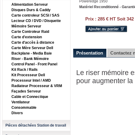
Poweredge 1950
Alimentation Serveur
Matériel Reconditionné - Garanti
Disques Durs & Caddy
Carte controleur SCSI / SAS
Prix :
285 € HT Soit 342
Lecteur CD / DVD / Disquette
Mémoire Serveur
Carte Controleur Raid
Carte d'extension
Carte d'accès à distance
Carte Mère Serveur Dell
Présentation
Contactez 
Backplane - Media Baie
Riser - Bank Mémoire
Control Panel - Front Panel
Kit Rack / Rails
Le riser mémoire e
Kit Processeur Dell
pour augmenter la 
Processeur Intel / AMD
Radiateur Processeur & VRM
Façades Serveur
Cable et Connectique
Ventilateur
Consommable
Divers
Pièces détachées Station de travail