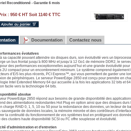
riel Reconditionné - Garantie 6 mois
Prix :
950 € HT Soit 1140 € TTC
entation
Documentation
Contactez nous
erformances évolutives
à sa capacité pouvant atteindre six disques durs, son évolutivité vers un biproce
rge un bus frontal jusqu’à 800 MHz et jusqu’à 12 Go1 de mémoire DDR2, le serv
pour des performances exceptionnelles aujourd’hui et une grande évolutivité pour l
s 2U compact pour un encombrement minimum. Le système comprend également la
teurs d’E/S les plus récents, PCI Express™, qui vous permettent de garder une lo
ion de périphériques. Le serveur PowerEdge 2850 est conçu pour prendre en charg
logie Intel Extended Memory 64 qui accueille à la fois les applications 32 bits et 64
on facile vers la technologie 64 bits.
sponibilité absolue
veur PowerEdge 2850 répond aux besoins de grande disponibilité des applications
nd des alimentations redondantes Hot Plug en option ainsi que des disques durs H
en charge RAID 0, 1, 5, 10 ou 50 pour la redondance des données, un lecteur de b
a sauvegarde de données locales, la mémoire mirorée et des contrôleurs d’interfac
rer la continuité du fonctionnement de vos systèmes tout en protégeant vos données
 des clusters haute disponibilité SCSI ou FC offre souplesse et évolutivité.
cité d’administration et d’entretien