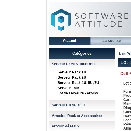
Accueil
La société
Catégories
Nos Pr
Lot 
Serveur Rack & Tour DELL
Serveur Rack 1U
Dell 
Serveur Rack 2U
Serveur Rack 4U, 5U, 7U
Lot 
Serveur Tour
Form
Lot de serveurs - Promo
Proc
Cart
Mémo
Serveur Blade DELL
Disq
Cont
Armoire, Rack et Accessoires
Cart
Lect
Rése
Produit Réseaux
Alim