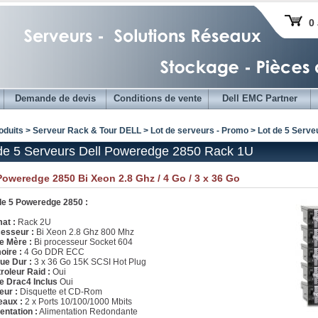
0 
Demande de devis
Conditions de vente
Dell EMC Partner
oduits > Serveur Rack & Tour DELL >
Lot de serveurs - Promo
> Lot de 5 Serv
de 5 Serveurs Dell Poweredge 2850 Rack 1U
Poweredge 2850 Bi Xeon 2.8 Ghz / 4 Go / 3 x 36 Go
de 5 Poweredge 2850 :
at :
Rack 2U
esseur :
Bi Xeon 2.8 Ghz 800 Mhz
e Mère :
Bi processeur Socket 604
ire :
4 Go DDR ECC
ue Dur :
3 x 36 Go 15K SCSI Hot Plug
roleur Raid :
Oui
e Drac4 Inclus
Oui
eur :
Disquette et CD-Rom
aux :
2 x Ports 10/100/1000 Mbits
entation :
Alimentation Redondante