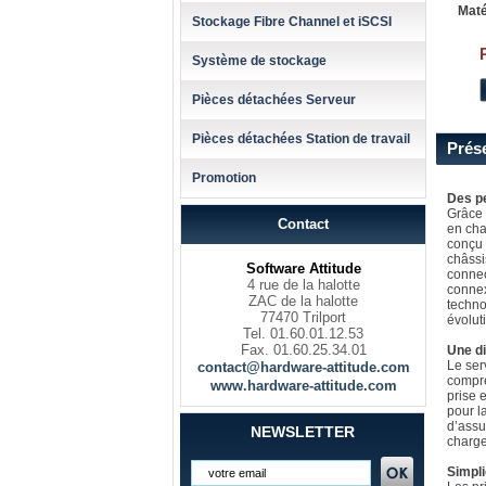
Maté
Stockage Fibre Channel et iSCSI
Système de stockage
Pièces détachées Serveur
Pièces détachées Station de travail
Prés
Promotion
Des p
Grâce 
Contact
en cha
conçu 
châssi
Software Attitude
connec
4 rue de la halotte
connex
ZAC de la halotte
techno
77470 Trilport
évoluti
Tel. 01.60.01.12.53
Fax. 01.60.25.34.01
Une di
Le ser
contact@hardware-attitude.com
compre
www.hardware-attitude.com
prise 
pour l
d’assu
NEWSLETTER
charge
Simpli