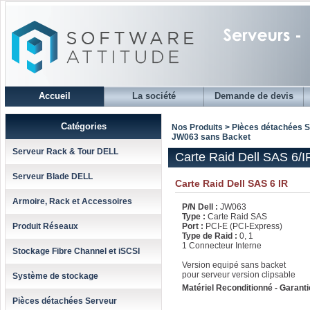
Accueil
La société
Demande de devis
Catégories
Nos Produits > Pièces détachées 
JW063 sans Backet
Serveur Rack & Tour DELL
Carte Raid Dell SAS 6/
Serveur Blade DELL
Carte Raid Dell SAS 6 IR
Armoire, Rack et Accessoires
P/N Dell :
JW063
Type :
Carte Raid SAS
Produit Réseaux
Port :
PCI-E (PCI-Express)
Type de Raid :
0, 1
1 Connecteur Interne
Stockage Fibre Channel et iSCSI
Version equipé sans backet
pour serveur version clipsable
Système de stockage
Matériel Reconditionné - Garanti
Pièces détachées Serveur