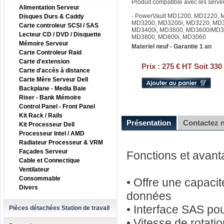
Produit compatible avec les serve
Alimentation Serveur
- PowerVault MD1200, MD1220,
Disques Durs & Caddy
MD3200, MD3200i, MD3220, MD3
Carte controleur SCSI / SAS
MD3400i, MD3600, MD3600iMD36
Lecteur CD / DVD / Disquette
MD3800, MD800i, MD3060
Mémoire Serveur
Materiel neuf - Garantie 1 an
Carte Controleur Raid
Carte d'extension
Prix :
275 € HT Soit 330
Carte d'accès à distance
Carte Mère Serveur Dell
Backplane - Media Baie
Riser - Bank Mémoire
Control Panel - Front Panel
Kit Rack / Rails
Présentation
Contactez 
Kit Processeur Dell
Processeur Intel / AMD
Radiateur Processeur & VRM
Façades Serveur
Fonctions et avan
Cable et Connectique
Ventilateur
Consommable
• Offre une capaci
Divers
données
• Interface SAS po
Pièces détachées Station de travail
• Vitesse de rotati