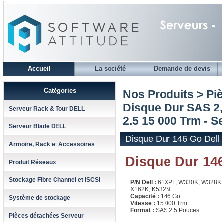
Accueil
La société
Demande de devis
Catégories
Nos Produits > Pi
Disque Dur SAS 2,
Serveur Rack & Tour DELL
2.5 15 000 Trm - S
Serveur Blade DELL
Disque Dur 146 Go Dell
Armoire, Rack et Accessoires
Disque Dur 14
Produit Réseaux
Stockage Fibre Channel et iSCSI
P/N Dell :
61XPF, W330K, W328K,
X162K, K532N
Capacité :
146 Go
Système de stockage
Vitesse :
15 000 Trm
Format :
SAS 2.5 Pouces
Pièces détachées Serveur