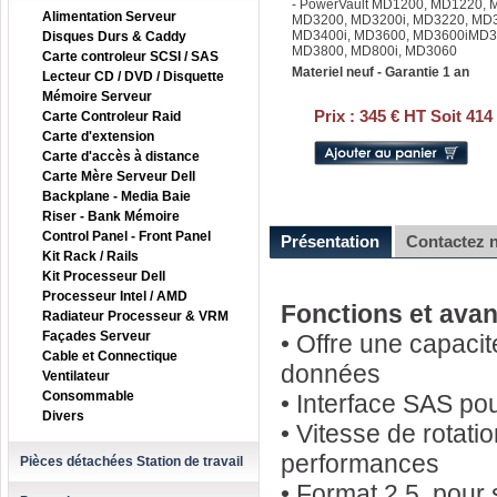
- PowerVault MD1200, MD1220,
Alimentation Serveur
MD3200, MD3200i, MD3220, MD3
MD3400i, MD3600, MD3600iMD36
Disques Durs & Caddy
MD3800, MD800i, MD3060
Carte controleur SCSI / SAS
Materiel neuf - Garantie 1 an
Lecteur CD / DVD / Disquette
Mémoire Serveur
Prix :
345 € HT Soit 414
Carte Controleur Raid
Carte d'extension
Carte d'accès à distance
Carte Mère Serveur Dell
Backplane - Media Baie
Riser - Bank Mémoire
Control Panel - Front Panel
Présentation
Contactez 
Kit Rack / Rails
Kit Processeur Dell
Processeur Intel / AMD
Fonctions et ava
Radiateur Processeur & VRM
Façades Serveur
• Offre une capaci
Cable et Connectique
données
Ventilateur
Consommable
• Interface SAS po
Divers
• Vitesse de rotati
performances
Pièces détachées Station de travail
• Format 2.5, pour