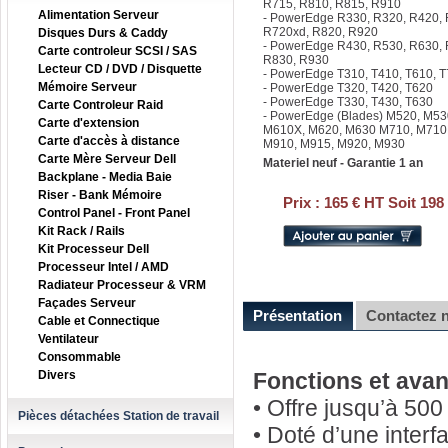
R715, R810, R815, R910
Alimentation Serveur
- PowerEdge R330, R320, R420, 
R720xd, R820, R920
Disques Durs & Caddy
- PowerEdge R430, R530, R630,
Carte controleur SCSI / SAS
R830, R930
Lecteur CD / DVD / Disquette
- PowerEdge T310, T410, T610, 
Mémoire Serveur
- PowerEdge T320, T420, T620
- PowerEdge T330, T430, T630
Carte Controleur Raid
- PowerEdge (Blades) M520, M53
Carte d'extension
M610X, M620, M630 M710, M710
Carte d'accès à distance
M910, M915, M920, M930
Carte Mère Serveur Dell
Materiel neuf - Garantie 1 an
Backplane - Media Baie
Riser - Bank Mémoire
Prix :
165 € HT Soit 198
Control Panel - Front Panel
Kit Rack / Rails
Kit Processeur Dell
Processeur Intel / AMD
Radiateur Processeur & VRM
Façades Serveur
Présentation
Contactez 
Cable et Connectique
Ventilateur
Consommable
Divers
Fonctions et avan
• Offre jusqu’à 50
Pièces détachées Station de travail
• Doté d’une interf