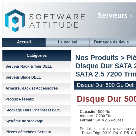
Accueil
La société
Demande de devis
Catégories
Nos Produits > Pi
Disque Dur SATA 2
Serveur Rack & Tour DELL
SATA 2.5 7200 Trm
Serveur Blade DELL
Disque Dur 500 Go Dell
Armoire, Rack et Accessoires
Disque Dur 50
Produit Réseaux
Stockage Fibre Channel et iSCSI
Capacité
: 500 Go
Vitesse
: 7 200 Trm
Format :
SATA 2.5 Pouces
Système de stockage
Produit compatible avec les serv
Pièces détachées Serveur
- PowerEdge R310, R410, R510, 